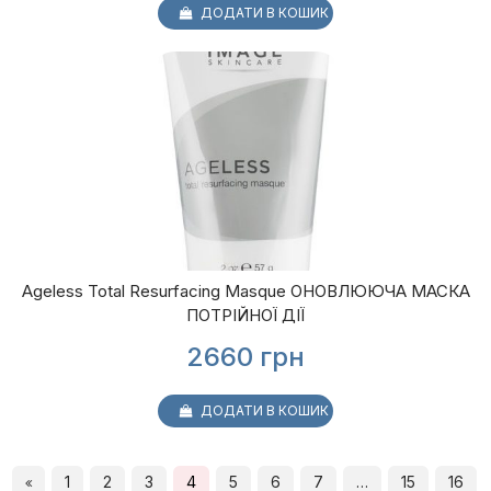
ДОДАТИ В КОШИК
Ageless Total Resurfacing Masque ОНОВЛЮЮЧА МАСКА
ПОТРІЙНОЇ ДІЇ
2660
грн
ДОДАТИ В КОШИК
1
2
3
4
5
6
7
…
15
16