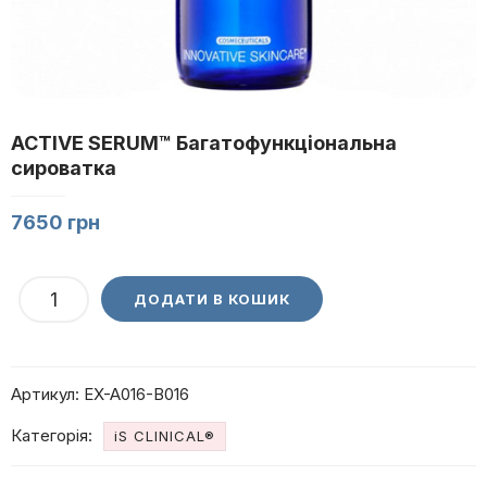
ACTIVE SERUM™ Багатофункціональна
сироватка
7650
грн
ACTIVE
ДОДАТИ В КОШИК
SERUM™
Багатофункціональна
сироватка
Артикул:
EX-A016-B016
кількість
Категорія:
iS CLINICAL®