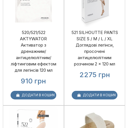
520/521/522
521 SILHOUTTE PANTS
AKTYWATOR
SIZE S / M / L / XL
Активатор з
Доглядові легінси,
дренажним/
просочені
антицелюлітним/
антицелюлітним
ліфтинговим ефектом
розчином 2 × 120 мл
для легінсів 120 мл
2275
грн
910
грн
ДОДАТИ В КОШИК
ДОДАТИ В КОШИК