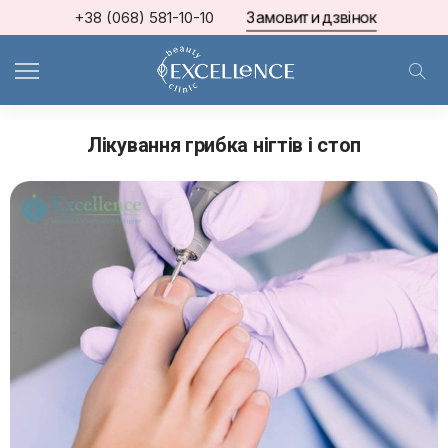
Замовити дзвінок
+38 (068) 581-10-10
МКЦ Excellence
>
Косметологічні послуги в Києві МКЦ «Excellence»
>
Подологія / Вирішення проблем стоп
Лікування грибка нігтів і стоп