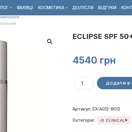
ЛОГ
ФАХІВЦІ
КОСМЕТИКА
ДО/ПІСЛЯ
ВІДГУКИ
КОН
ерматологія
захисний
ECLIPSE SPF 50
4540
грн
ECLIPSE
ДОДАТИ В
SPF
50+
Крем
Артикул:
EX-A012-B012
сонцезахисний
кількість
Категорія:
iS CLINICAL®