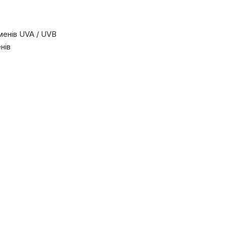
менів UVA / UVB
нів