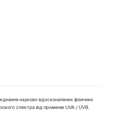
оєднання науково вдосконалених фізичних
рокого спектра від променів UVA / UVB.