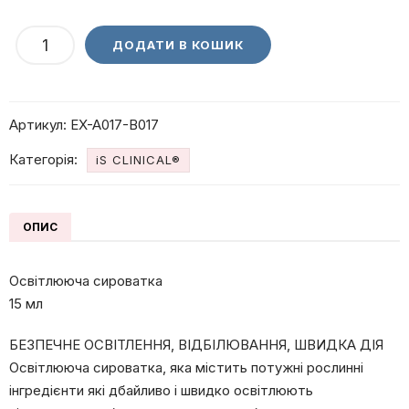
BRIGHTENING
ДОДАТИ В КОШИК
SERUM
Освітлююча
сироватка
Артикул:
EX-A017-B017
кількість
Категорія:
iS CLINICAL®
ОПИС
Освітлююча сироватка
15 мл
БЕЗПЕЧНЕ ОСВIТЛЕННЯ, ВIДБIЛЮВАННЯ, ШВИДКА ДIЯ
Освітлююча сироватка, яка містить потужні рослинні
інгредієнти які дбайливо і швидко освітлюють