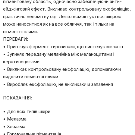
пігментовану область, одночасно забезпечуючи анти-
ейджінговий ефект. Викликає контрольовану ексфоліацію,
практично непомітну оці. Легко всмоктується шкірою,
може наноситися як на все обличчя, так і тільки на
пігментні плями.
ПЕРЕВАГИ:
• Пригнічує фермент тирозинази, що синтезує меланін
• Зупиняє передачу меланініна між меланоцитами і
кератиноцитами
• Викликає контрольовану ексфоліацію, допомагаючи
видалити пігментні плями
• Виробляє ексфоліацію, не викликаючи запалення
ПОКАЗАННЯ:
• Для всіх типів шкіри
• Мелазма
• Хлоазма
• Гормональна пігментація