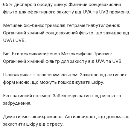
65% дисперсія оксиду цинку: Фізичний сонцезахисний
фільтр для ефективного захисту від UVA та UVB променів.
Метилен біс-бензотриазоліл тетраметилбутилфенол:
Органічний хімічний сонцезахисний фільтр, що захищає від
UVA і UVB.
Біс-Етилгексилоксифенол Метоксифеніл Триазин:
Органічний хімічний фільтр для захисту від UVA та UVB.
Ціаноакрилат з плавленим кільцем: Захищає від активних
форм кисню, що можуть пошкоджувати шкіру.
Еко-захисний полімер: Забезпечує захист від міського
забруднення.
Диметилметоксихроманол: Антиоксидант, що допомагає
захистити шкіру від стресу.