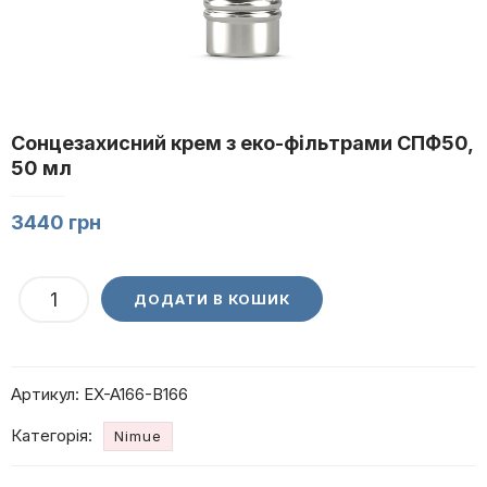
Сонцезахисний крем з еко-фільтрами СПФ50,
50 мл
3440
грн
Сонцезахисний
ДОДАТИ В КОШИК
крем
з
еко-
Артикул:
EX-A166-B166
фільтрами
СПФ50,
Категорія:
Nimue
50
мл