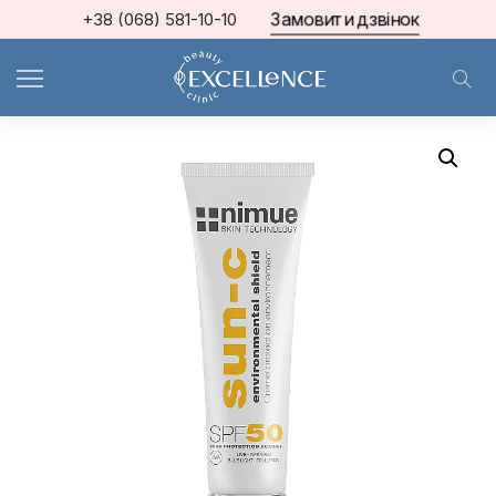
Замовити дзвінок
+38 (068) 581-10-10
Home
Nimue
Сонцезахисний крем з еко-фільтрами СПФ50, 50 мл