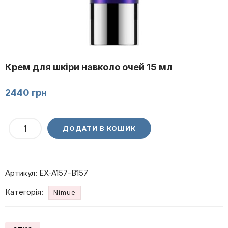
Крем для шкіри навколо очей 15 мл
2440
грн
Крем
ДОДАТИ В КОШИК
для
шкіри
навколо
Артикул:
EX-A157-B157
очей
15
Категорія:
Nimue
мл
кількість