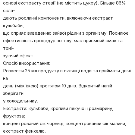
основі екстракту стевії (не містить цукру). Більше 86%
скла-
дають рослинні компоненти, включаючи екстракт
кульбаби,
що сприяє виведенню зайвої рідини з організму. Посилює
ефективність процедур по тілу, має приємний смак та
тоні-
зуючий ефект.
Спосіб використання:
Розвести 25 мл продукту в склянці води та приймати двічі
на
день (між їжею) протягом 10 днів. Відкритий напій
зберігати
у холодильнику.
Екстракти: кульбаби, кропиви пекучої і розмарину,
фруктоза;
концентрований сік чорниці, концентрований сік малини,
екстракт фенхелю.