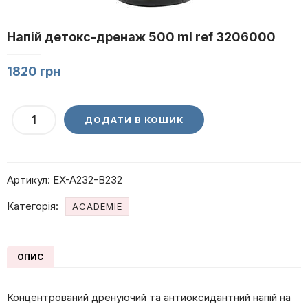
Напій детокс-дренаж 500 ml ref 3206000
1820
грн
Напій
ДОДАТИ В КОШИК
детокс-
дренаж
500
Артикул:
EX-A232-B232
ml
ref
Категорія:
ACADEMIE
3206000
кількість
ОПИС
Концентрований дренуючий та антиоксидантний напій на