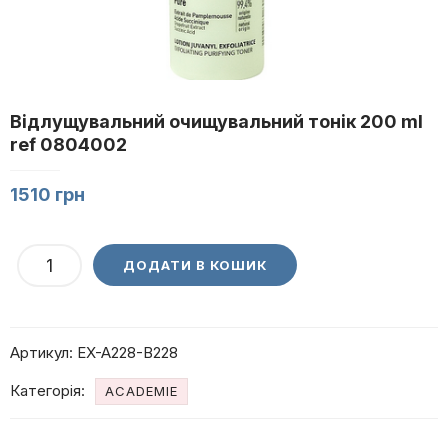
Відлущувальний очищувальний тонік 200 ml
ref 0804002
1510
грн
Відлущувальний
ДОДАТИ В КОШИК
очищувальний
тонік
200
Артикул:
EX-A228-B228
ml
ref
Категорія:
ACADEMIE
0804002
кількість