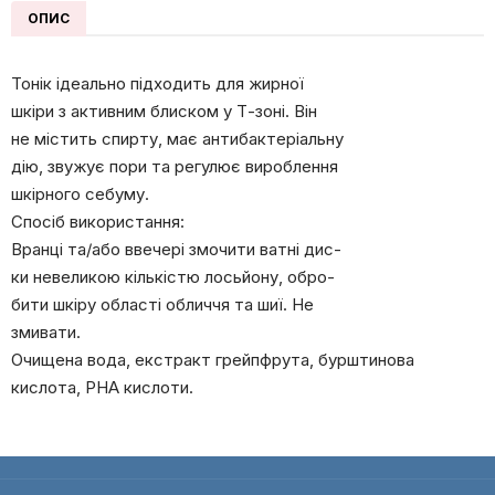
ОПИС
Тонік ідеально підходить для жирної
шкіри з активним блиском у Т-зоні. Він
не містить спирту, має антибактеріальну
дію, звужує пори та регулює вироблення
шкірного себуму.
Спосіб використання:
Вранці та/або ввечері змочити ватні дис-
ки невеликою кількістю лосьйону, обро-
бити шкіру області обличчя та шиї. Не
змивати.
Очищена вода, eкстракт грейпфрута, бурштинова
кислота, РНА кислоти.