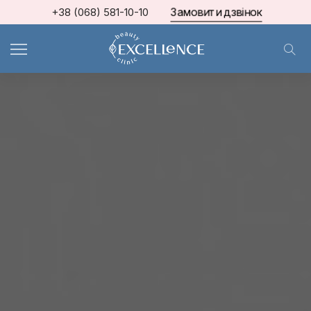
Замовити дзвінок
+38 (068) 581-10-10
МКЦ Excellence
>
Блог про косметологію та естетичну медицину
>
BODY BALANCE