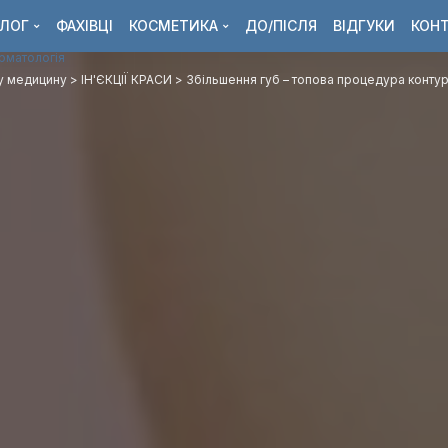
ЛОГ
ФАХІВЦІ
КОСМЕТИКА
ДО/ПІСЛЯ
ВІДГУКИ
КОН
ерматологія
ну медицину
>
ІН'ЄКЦІЇ КРАСИ
>
Збільшення губ – топова процедура контур