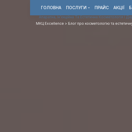
ГОЛОВНА
ПОСЛУГИ
ПРАЙС
АКЦІЇ
Б
Апаратна, Ін’єкційна Та Естетична Косметологія І Д
МКЦ Excellence
>
Блог про косметологію та естетич