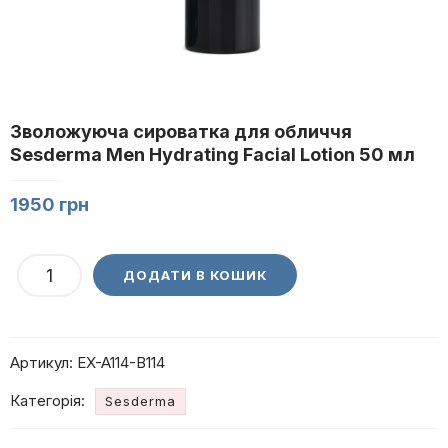
Зволожуюча сироватка для обличчя
Sesderma Men Hydrating Facial Lotion 50 мл
1950
грн
Зволожуюча
ДОДАТИ В КОШИК
сироватка
для
обличчя
Артикул:
EX-A114-B114
Sesderma
Men
Категорія:
Sesderma
Hydrating
Facial