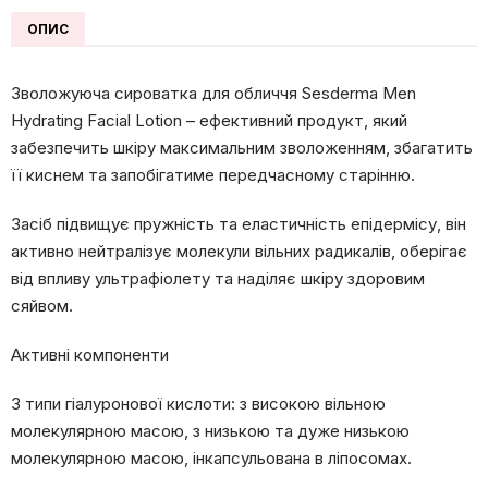
Lotion
ОПИС
50
мл
Зволожуюча сироватка для обличчя Sesderma Men
кількість
Hydrating Facial Lotion – ефективний продукт, який
забезпечить шкіру максимальним зволоженням, збагатить
її киснем та запобігатиме передчасному старінню.
Засіб підвищує пружність та еластичність епідермісу, він
активно нейтралізує молекули вільних радикалів, оберігає
від впливу ультрафіолету та наділяє шкіру здоровим
сяйвом.
Активні компоненти
3 типи гіалуронової кислоти: з високою вільною
молекулярною масою, з низькою та дуже низькою
молекулярною масою, інкапсульована в ліпосомах.