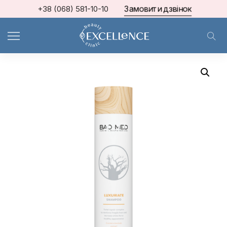
Замовити дзвінок
+38 (068) 581-10-10
Home
Mediceuticals
Поживний шампунь з екстрактом баобаба Luxuriate