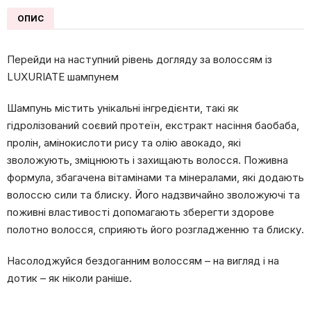
ОПИС
Перейди на наступний рівень догляду за волоссям із
LUXURIATE шампунем
Шампунь містить унікальні інгредієнти, такі як
гідролізований соєвий протеїн, екстракт насіння баобаба,
пролін, амінокислоти рису та олію авокадо, які
зволожують, зміцнюють і захищають волосся. Поживна
формула, збагачена вітамінами та мінералами, які додають
волоссю сили та блиску. Його надзвичайно зволожуючі та
поживні властивості допомагають зберегти здорове
полотно волосся, сприяють його розгладженню та блиску.
Насолоджуйся бездоганним волоссям – на вигляд і на
дотик – як ніколи раніше.