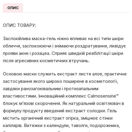
кількість
ОПИС
ОПИС ТОВАРУ:
Заспокійлива маска-гель ніжно впливає на всі типи шкіри
обличчя, заспокоюючи і знімаючи роздратування, ліквідує
прояви акне і розацеа. Сприяє швидкій реабілітації шкіри
після агресивних косметичних втручань.
Основою маски служить екстракт листя алое, практичне
застосування якого широко поширене в косметології,
завдяки ранозагоювальним і протизапальним
властивостями. Інноваційний комплекс Calmosensine™
блокує м’язові скорочення. Як натуральний освітлювач в
формулу продукту введений екстракт солодки. Гель
містить органічний екстракт огірка, зміцнює стінки
капілярів. Витяжки з календули, таволги, подорожника,