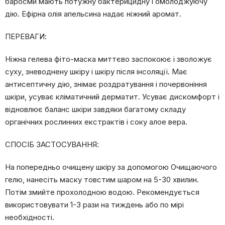
баросми мають потужну бактерицидну і омолоджуючу
дію. Ефірна олія апельсина надає ніжний аромат.
ПЕРЕВАГИ:
Ніжна гелева фіто-маска миттєво заспокоює і зволожує
суху, зневоднену шкіру і шкіру після інсоляції. Має
антисептичну дію, знімає роздратування і почервоніння
шкіри, усуває кліматичний дерматит. Усуває дискомфорт і
відновлює баланс шкіри завдяки багатому складу
органічних рослинних екстрактів і соку алое вера.
СПОСІБ ЗАСТОСУВАННЯ:
На попередньо очищену шкіру за допомогою Очищаючого
гелю, нанесіть маску товстим шаром на 5-30 хвилин.
Потім змийте прохолодною водою. Рекомендується
використовувати 1-3 рази на тиждень або по мірі
необхідності.