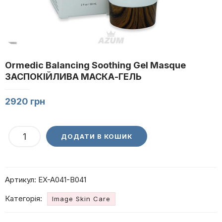
Ormedic Balancing Soothing Gel Masque
ЗАСПОКІЙЛИВА МАСКА-ГЕЛЬ
2920
грн
Ormedic
ДОДАТИ В КОШИК
Balancing
Soothing
Gel
Артикул:
EX-A041-B041
Masque
ЗАСПОКІЙЛИВА
Категорія:
Image Skin Care
МАСКА-
ГЕЛЬ