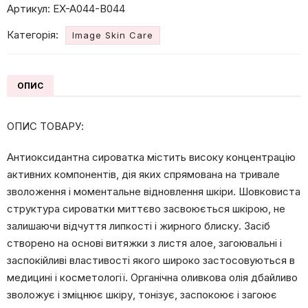
Артикул:
EX-A044-B044
АНТИОКСИДАНТНА
СИРОВАТКА
Категорія:
Image Skin Care
кількість
ОПИС
ОПИС ТОВАРУ:
Антиоксидантна сироватка містить високу концентрацію
активних компонентів, дія яких спрямована на тривале
зволоження і моментальне відновлення шкіри. Шовковиста
структура сироватки миттєво засвоюється шкірою, не
залишаючи відчуття липкості і жирного блиску. Засіб
створено на основі витяжки з листя алое, загоювальні і
заспокійливі властивості якого широко застосовуються в
медицині і косметології. Органічна оливкова олія дбайливо
зволожує і зміцнює шкіру, тонізує, заспокоює і загоює