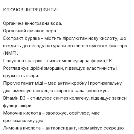
КЛЮЧОВІ ІНГРЕДІЄНТИ:
Органічна виноградна вода.
Органічний сік алое вера.
Екстракт буряка – містить піроглютамінову кислоту, що
входить до складу натурального зволожуючого фактора
(NMF).
Гіалуронат натрію – низькомолекулярна форма ГК.
Розгладжує дрібні зморшки, підвищує еластичність і
пружність шкіри.
Піроглютамат міді – має антимікробну і протизапальну
дію, зменшує секрецію шкірного сала, зволожує.
Вітамін B3 – стимулює синтез колагену, підвищує захисні
функції шкіри.
Молочна кислота – зволожує, освітлює, має
протизапальну дію.
Лимонна кислота – антиоксидант, нормалізує секрецію