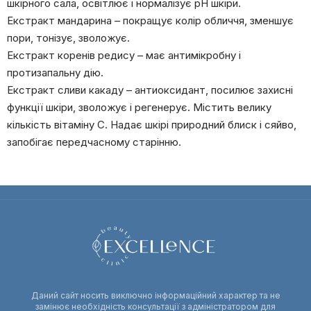
шкірного сала, освітлює і нормалізує pH шкіри.
Екстракт мандарина – покращує колір обличчя, зменшує
пори, тонізує, зволожує.
Екстракт коренів редису – має антимікробну і
протизапальну дію.
Екстракт сливи какаду – антиоксидант, посилює захисні
функції шкіри, зволожує і регенерує. Містить велику
кількість вітаміну С. Надає шкірі природний блиск і сяйво,
запобігає передчасному старінню.
Даний сайт носить виключно інформаційний характер та не
замінює необхідність консультації з адміністратором для