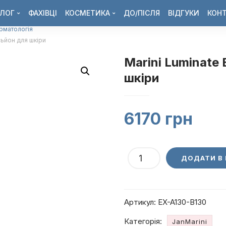
ЛОГ
ФАХІВЦІ
КОСМЕТИКА
ДО/ПІСЛЯ
ВІДГУКИ
КОН
ерматологія
сьйон для шкіри
Marini Luminate 
шкіри
6170
грн
Marini
ДОДАТИ В
Luminate
Eye
Gel
Артикул:
EX-A130-B130
15
мл
Категорія:
JanMarini