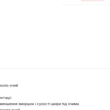
лосьйон
для
шкіри
кількість
вколо очей
ентації
меншення зморшок і сухості шкіри під очима
навколо очей