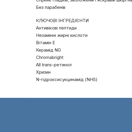
Без парабенів
КЛЮЧОВІ ІНГРЕДІЄНТИ
Антивікові пептиди
Незамінні жирні кислоти
Вітамін Е
Керамід NG
Chromabright
All trans-ретинол
Хризин
N-гідроксисукцинамід (NHS)