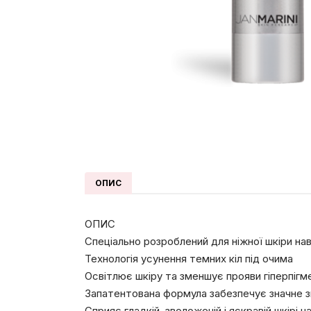
ОПИС
ОПИС
Спеціально розроблений для ніжної шкіри на
Технологія усунення темних кіл під очима
Освітлює шкіру та зменшує прояви гіперпігм
Запатентована формула забезпечує значне з
Сприяє гладкій, зволоженій і яскравій шкірі 