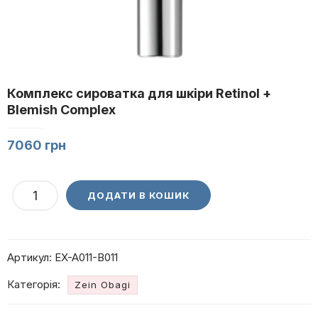
Комплекс сироватка для шкіри Retinol +
Blemish Complex
7060
грн
Комплекс
ДОДАТИ В КОШИК
сироватка
для
шкіри
Артикул:
EX-A011-B011
Retinol
+
Категорія:
Zein Obagi
Blemish
Complex