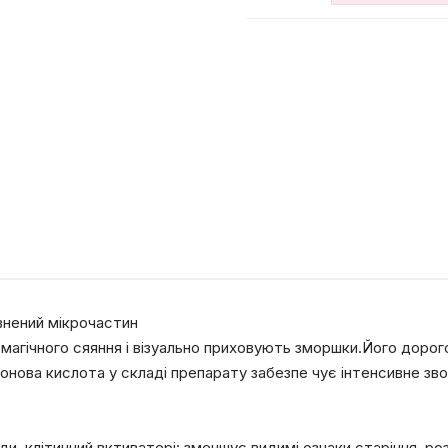
200
ml
кількість
внений мікрочастин
 магічного сяяння і візуально приховують зморшки.Його дорог
онова кислота у складі препарату забезпе чує інтенсивне з
ди, клітинний вктиватері: зменшує видимі ознаки старіння. 