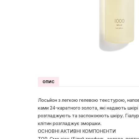
ОПИС
Лосьйон з легкою гелевою текстурою, напо
ками 24-каратного золота, які надають шкірі
розгладжують та заспокоюють шкіру. Гіалур
клітин розгладжує зморшки.
ОСНОВНІ АКТИВНІ КОМПОНЕНТИ
ТОР-Смо сієк (Білий трефель, золото, пепти