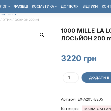
ЛОГ
ФАХІВЦІ
КОСМЕТИКА
ДО/ПІСЛЯ
ВІДГУКИ
КОН
ерматологія
ЗОЛОТИЙ ЛОСЬЙОН 200 ml
1000 MILLE LA 
ЛОСЬЙОН 200 m
3220
грн
1000
ДОДАТИ В
MILLE
LA
LOTION
Артикул:
EX-A205-B205
ЗОЛОТИЙ
ЛОСЬЙОН
Категорія:
MARIA GALLA