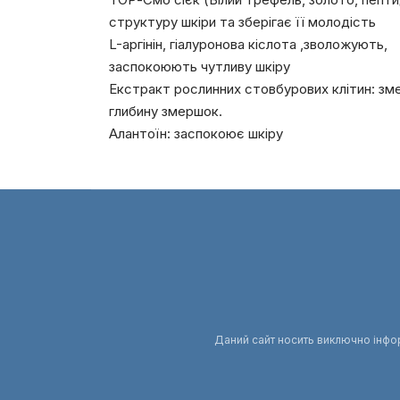
структуру шкіри та зберігає її молодість
L-аргінін, гіалуронова кіслота ,зволожують,
заспокоюють чутливу шкіру
Екстракт рослинних стовбурових клітин: зм
глибину змершок.
Алантоїн: заспокоює шкіру
Даний сайт носить виключно інформ