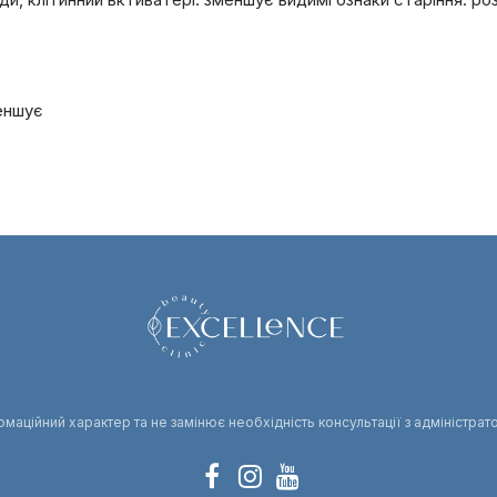
еншує
аційний характер та не замінює необхідність консультації з адміністрат