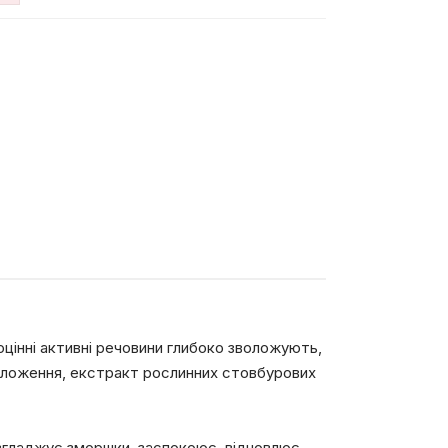
оцінні активні речовини глибоко зволожують,
воложення, екстракт рослинних стовбурових
розгладжує зморшки, заспокоює, відновлює