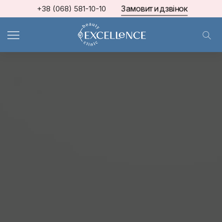
Замовити дзвінок
+38 (068) 581-10-10
МКЦ Excellence
>
Блог про косметологію та естетичну медицину
>
ІН'ЄКЦІЇ КРАСИ