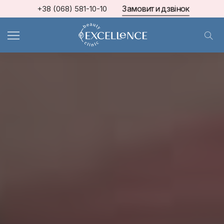
Замовити дзвінок
+38 (068) 581-10-10
МКЦ Excellence
>
Блог про косметологію та естетичну медицину
>
ІН'ЄКЦІЇ КРАСИ