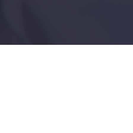
Інтимне омолодження RF-ліфтинг Forma V
Your cart is empty!
Знижка
2000 грн
на перший візит:
12 000 грн
—
10 000
грн
.
Return to shop
У складі процедури — безкоштовна консультація
гінеколога.
Записуйтесь на консультацію в Excellence за адресою:
Софіївська Борщагівка, вул. Миру, 41