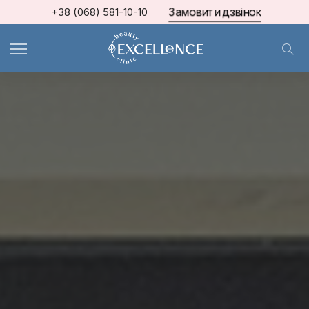
Замовити дзвінок
+38 (068) 581-10-10
МКЦ Excellence
>
Блог про косметологію та естетичну медицину
>
ІН'ЄКЦІЇ КРАСИ