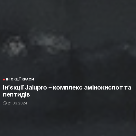
ІН'ЄКЦІЇ КРАСИ
Ін’єкції Jalupro – комплекс амінокислот та
пептидів
21.03.2024