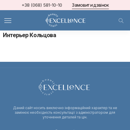
Замовити дзвінок
+38 (068) 581-10-10
МКЦ Excellence
>
Фото до та після процедур
>
Фото інтер’єр
>
Интерьер Кольцова
Интерьер Кольцова
Даний сайт носить виключно інформаційний характер та не
замінює необхідність консультації з адміністратором для
уточнення деталей та цін.